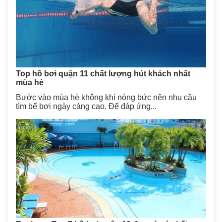
Top hồ bơi quận 11 chất lượng hút khách nhất
mùa hè
Bước vào mùa hè không khí nóng bức nên nhu cầu
tìm bể bơi ngày càng cao. Để đáp ứng...