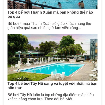
Top 4 bể bơi Thanh Xuân mà bạn không thể nào
bỏ qua
Bể bơi 4 mùa Thanh Xuân sẽ giúp khách hàng thư
giãn hiệu quả sau nhiều giờ làm việc căng...
Top 4 bể bơi Tây Hồ sang và tuyệt vời nhất mà bạn
nên thử
Bể bơi Tây Hồ luôn là top những địa điểm mà nhiều
khách hàng chọn lựa. Theo dõi bài viết...