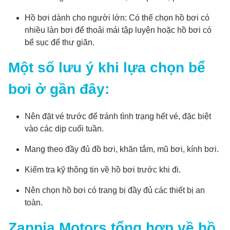
Hồ bơi dành cho người lớn: Có thể chọn hồ bơi có
nhiều làn bơi để thoải mái tập luyện hoặc hồ bơi có
bể sục để thư giãn.
Một số lưu ý khi lựa chọn bể
bơi ở gần đây:
Nên đặt vé trước để tránh tình trạng hết vé, đặc biệt
vào các dịp cuối tuần.
Mang theo đầy đủ đồ bơi, khăn tắm, mũ bơi, kính bơi.
Kiểm tra kỹ thông tin về hồ bơi trước khi đi.
Nên chọn hồ bơi có trang bị đầy đủ các thiết bị an
toàn.
Zappia Motors tổng hợp về hồ