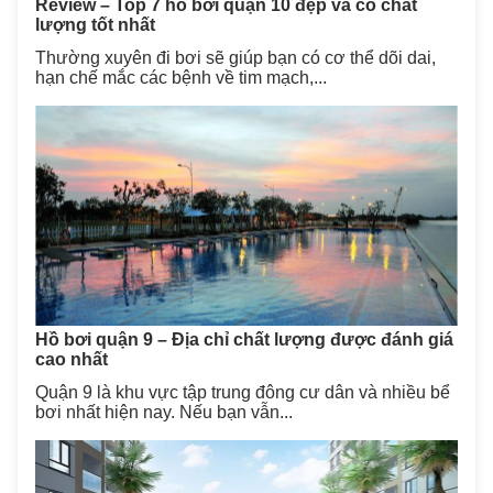
Review – Top 7 hồ bơi quận 10 đẹp và có chất
lượng tốt nhất
Thường xuyên đi bơi sẽ giúp bạn có cơ thể dõi dai,
hạn chế mắc các bệnh về tim mạch,...
Hồ bơi quận 9 – Địa chỉ chất lượng được đánh giá
cao nhất
Quận 9 là khu vực tập trung đông cư dân và nhiều bể
bơi nhất hiện nay. Nếu bạn vẫn...