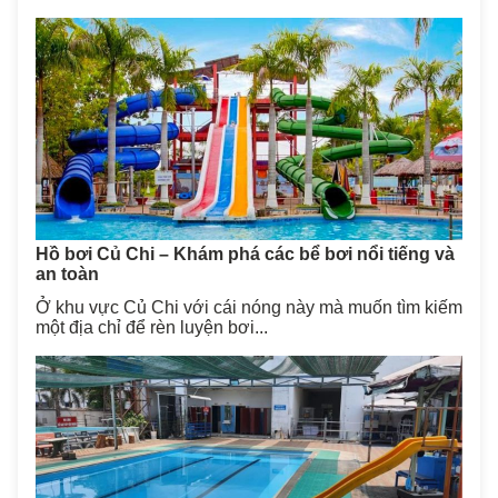
Hồ bơi Củ Chi – Khám phá các bể bơi nổi tiếng và
an toàn
Ở khu vực Củ Chi với cái nóng này mà muốn tìm kiếm
một địa chỉ để rèn luyện bơi...