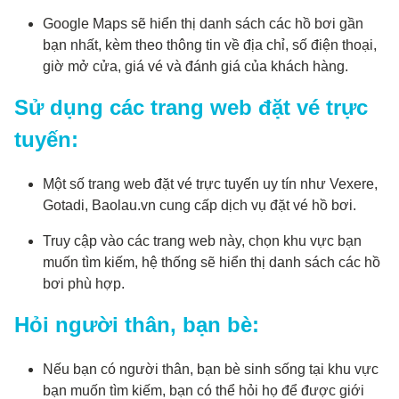
Google Maps sẽ hiển thị danh sách các hồ bơi gần
bạn nhất, kèm theo thông tin về địa chỉ, số điện thoại,
giờ mở cửa, giá vé và đánh giá của khách hàng.
Sử dụng các trang web đặt vé trực
tuyến:
Một số trang web đặt vé trực tuyến uy tín như Vexere,
Gotadi, Baolau.vn cung cấp dịch vụ đặt vé hồ bơi.
Truy cập vào các trang web này, chọn khu vực bạn
muốn tìm kiếm, hệ thống sẽ hiển thị danh sách các hồ
bơi phù hợp.
Hỏi người thân, bạn bè:
Nếu bạn có người thân, bạn bè sinh sống tại khu vực
bạn muốn tìm kiếm, bạn có thể hỏi họ để được giới