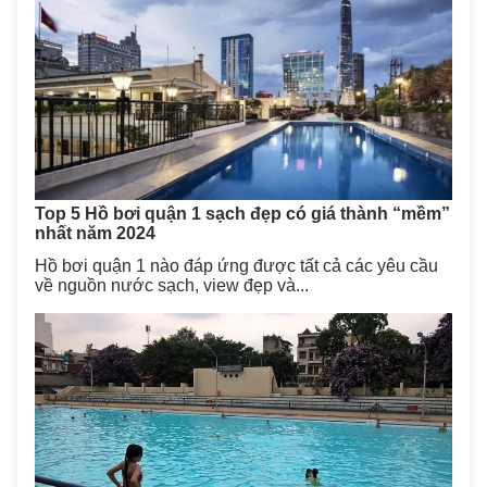
Top 5 Hồ bơi quận 1 sạch đẹp có giá thành “mềm”
nhất năm 2024
Hồ bơi quận 1 nào đáp ứng được tất cả các yêu cầu
về nguồn nước sạch, view đẹp và...