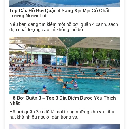
Top Các Hồ Bơi Quận 4 Sang Xịn Mịn Có Chất
Lượng Nước Tốt
Nếu bạn đang tìm kiếm một hồ bơi quận 4 xanh, sạch
đẹp chất lượng cao thì không thể bỏ...
Hồ Bơi Quận 3 – Top 3 Địa Điểm Được Yêu Thích
Nhất
Hồ bơi quận 3 có lẽ là một trong những khu vực thu
hút khá nhiều người dân trong và...