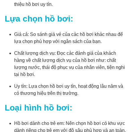
thiệu hồ bơi uy tín.
Lựa chọn hồ bơi:
Giá cả: So sánh giá vé của các hồ bơi khác nhau để
lựa chọn phù hợp với ngân sách của bạn.
Chất lượng dịch vụ: Đọc các đánh giá của khách
hàng về chất lượng dịch vụ của hồ bơi như: chất
lượng nước, thái độ phục vụ của nhân viên, tiện nghi
tại hồ bơi.
Uy tín: Lựa chọn hồ bơi uy tín, hoạt động lâu năm và
có thương hiệu trên thị trường.
Loại hình hồ bơi:
Hồ bơi dành cho trẻ em: Nên chọn hồ bơi có khu vực
dành riêng cho trẻ em với độ sâu phù hợp và an toàn.