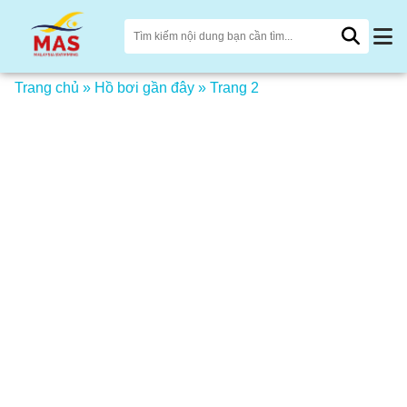
Trang chủ
»
Hồ bơi gần đây
»
Trang 2