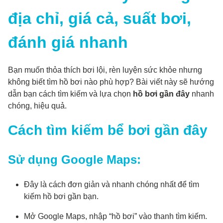
địa chỉ, giá cả, suất bơi,
đánh giá nhanh
Bạn muốn thỏa thích bơi lội, rèn luyện sức khỏe nhưng
không biết tìm hồ bơi nào phù hợp? Bài viết này sẽ hướng
dẫn bạn cách tìm kiếm và lựa chọn
hồ bơi gần đây
nhanh
chóng, hiệu quả.
Cách tìm kiếm bể bơi gần đây
Sử dụng Google Maps:
Đây là cách đơn giản và nhanh chóng nhất để tìm
kiếm hồ bơi gần bạn.
Mở Google Maps, nhập “hồ bơi” vào thanh tìm kiếm.