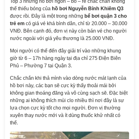
Top 3 những hồ bơi ngon – bổ – rẻ chắc chắn không
thể thiếu bóng của
hồ bơi Nguyễn Bỉnh Khiêm Q3
được rồi. Đây là một trong những
bể bơi quận 3 cho
trẻ em
có giá vé khá bình dân, chỉ từ 20.000 – 30.000
VNĐ. Bên cạnh đó, đơn vị này còn bán vé cho người
nước ngoài với giá yêu thương là 25.000 VNĐ.
Mọi người có thể đến đây giải trí vào những khung
giờ từ 6 – 17h hàng ngày tại địa chỉ 275 Điện Biên
Phủ – Phường 7 tại Quận 3.
Chắc chắn khi thả mình vào dòng nước mát lạnh của
hồ bơi này, các bạn sẽ cực kỳ thấy thoải mái bởi
không gian thoáng đãng và vô cùng sạch sẽ. Đặc biệt
những ai không thích mùi clo nhiều thì nơi đây là sự
lựa chọn cực kỳ tốt cho mọi người. Đơn vị thường
xuyên thay nước mới và ít dùng thuốc khử nhất có
thể.