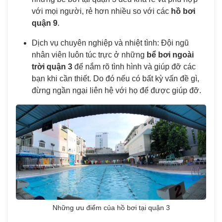
với mọi người, rẻ hơn nhiều so với các
hồ bơi
quận 9
.
Dịch vụ chuyên nghiệp và nhiệt tình: Đội ngũ
nhân viên luôn túc trực ở những
bể bơi ngoài
trời quận 3
để nắm rõ tình hình và giúp đỡ các
bạn khi cần thiết. Do đó nếu có bất kỳ vấn đề gì,
đừng ngần ngại liên hệ với họ để được giúp đỡ.
Những ưu điểm của hồ bơi tại quận 3