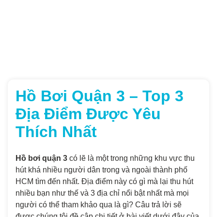
Hồ Bơi Quận 3 – Top 3
Địa Điểm Được Yêu
Thích Nhất
Hồ bơi quận 3
có lẽ là một trong những khu vực thu
hút khá nhiều người dân trong và ngoài thành phố
HCM tìm đến nhất. Địa điểm này có gì mà lại thu hút
nhiều bạn như thế và 3 địa chỉ nổi bật nhất mà mọi
người có thể tham khảo qua là gì? Câu trả lời sẽ
được chúng tôi đề cập chi tiết ở bài viết dưới đây của