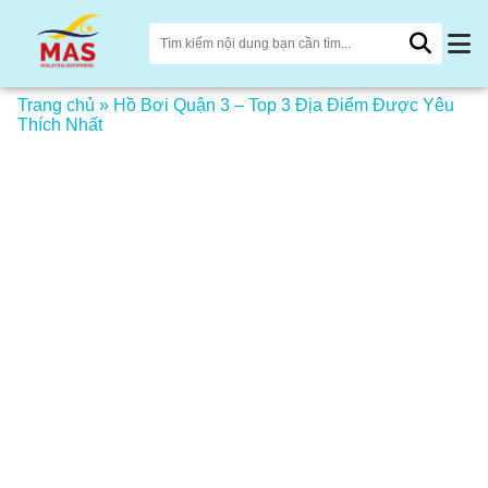
Trang chủ
»
Hồ Bơi Quận 3 – Top 3 Địa Điểm Được Yêu
Thích Nhất