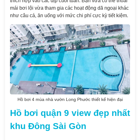
thích hợp vào các dịp cuối tuần. Bạn vừa có thể thoải
mái bơi lội vừa tham gia các hoạt động dã ngoại khác
như câu cá, ăn uống với mức chi phí cực kỳ tiết kiệm.
Hồ bơi 4 mùa nhà vườn Long Phước thiết kế hiện đại
Hồ bơi quận 9 view đẹp nhất
khu Đông Sài Gòn