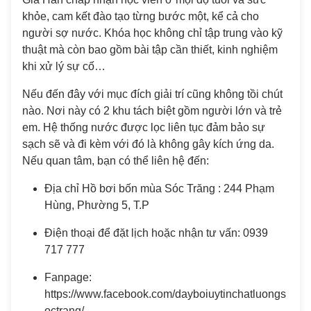
khỏe, cam kết đào tạo từng bước một, kể cả cho
người sợ nước. Khóa học không chỉ tập trung vào kỹ
thuật mà còn bao gồm bài tập cần thiết, kinh nghiệm
khi xử lý sự cố…
Nếu đến đây với mục đích giải trí cũng không tồi chút
nào. Nơi này có 2 khu tách biệt gồm người lớn và trẻ
em. Hệ thống nước được lọc liên tục đảm bảo sự
sạch sẽ và đi kèm với đó là không gây kích ứng da.
Nếu quan tâm, bạn có thể liên hệ đến:
Địa chỉ Hồ bơi bốn mùa Sóc Trăng : 244 Phạm
Hùng, Phường 5, T.P
Điện thoại để đặt lịch hoặc nhận tư vấn: 0939
717 777
Fanpage:
https://www.facebook.com/dayboiuytinchatluongs
octrang/