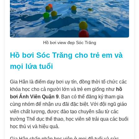
Hồ bơi view đẹp Sóc Trăng
Hồ bơi Sóc Trăng cho trẻ em và
mọi lứa tuổi
Gia Hân là điểm dạy bơi uy tín, đồng thời tổ chức các
khóa học cho cả người lớn và trẻ em giống như
hồ
bơi Ánh Viên Quận 9
. Bạn có thể đăng ký tham gia
cùng nhóm để nhận ưu đãi đặc biệt. Với đội ngũ giáo
viên chất lượng, được đào tạo chuyên sâu từ các
trường Thể dục thể thao, học viên sẽ trải qua các buổi
học thú vị và hiệu quả.
Gia Hân chấp nhận học viên ở mọi độ tuổi và sức