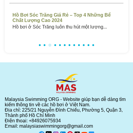
áng
Hồ Bơi Sóc Trăng Giá Rẻ – Top 4 Những Bể
Hồ
Chất Lượng Cao 2024
Ch
Hồ bơi ở Sóc Trăng luôn thu hút một lượng...
Hồ 
Malaysia Swimming ORG - Website giúp bạn dễ dàng tìm
kiếm thông tin về các hồ bơi ở Việt Nam.
Địa chỉ: 225/21 Nguyễn Đình Chiểu, Phường 5, Quận 3,
Thành phố Hồ Chí Minh
Điện thoại:
+84926075934
Email:
malaysiaswimmingorg@gmail.com