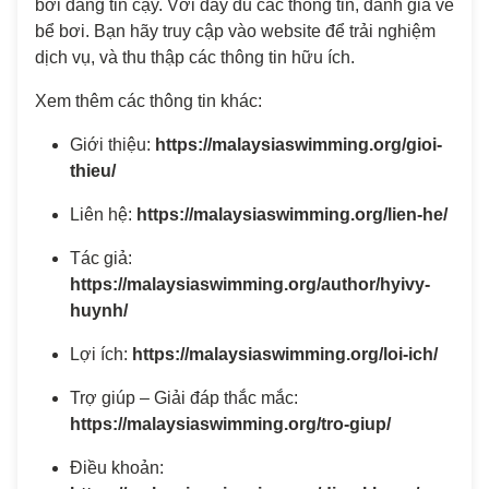
bơi đáng tin cậy. Với đầy đủ các thông tin, đánh giá về
bể bơi. Bạn hãy truy cập vào website để trải nghiệm
dịch vụ, và thu thập các thông tin hữu ích.
Xem thêm các thông tin khác:
Giới thiệu:
https://malaysiaswimming.org/gioi-
thieu/
Liên hệ:
https://malaysiaswimming.org/lien-he/
Tác giả:
https://malaysiaswimming.org/author/hyivy-
huynh/
Lợi ích:
https://malaysiaswimming.org/loi-ich/
Trợ giúp – Giải đáp thắc mắc:
https://malaysiaswimming.org/tro-giup/
Điều khoản: