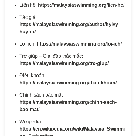
Liên hệ:
https://malaysiaswimming.org/lien-he/
Tác giả:
https://malaysiaswimming.org/author/hyivy-
huynh/
Lợi ích:
https://malaysiaswimming.org/loi-ich/
Trợ giúp – Giải đáp thắc mắc:
https://malaysiaswimming.org/tro-giup/
Điều khoản:
https://malaysiaswimming.org/dieu-khoan/
Chính sách bảo mật:
https://malaysiaswimming.org/chinh-sach-
bao-mat/
Wikipedia:
https://en.wikipedia.org/wiki/Malaysia_Swimmi