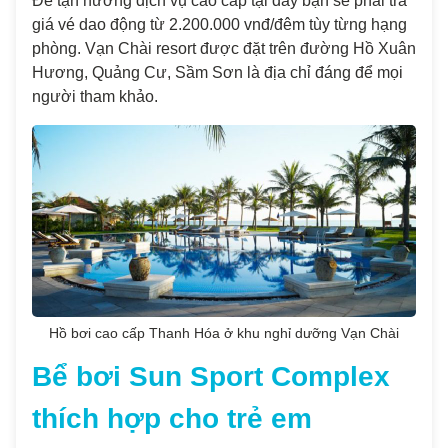
Để tận hưởng dịch vụ cao cấp tại đây bạn sẽ phải trả
giá vé dao động từ 2.200.000 vnđ/đêm tùy từng hạng
phòng. Vạn Chài resort được đặt trên đường Hồ Xuân
Hương, Quảng Cư, Sầm Sơn là địa chỉ đáng để mọi
người tham khảo.
Hồ bơi cao cấp Thanh Hóa ở khu nghỉ dưỡng Vạn Chài
Bể bơi Sun Sport Complex
thích hợp cho trẻ em