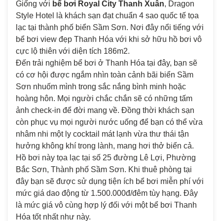
Giống với
bể bơi Royal City Thanh Xuân
, Dragon
Style Hotel là khách sạn đạt chuẩn 4 sao quốc tế tọa
lạc tại thành phố biển Sầm Sơn. Nơi đây nổi tiếng với
bể bơi view đẹp Thanh Hóa với khi sở hữu hồ bơi vô
cực lộ thiên với diện tích 186m2.
Đến trải nghiệm bể bơi ở Thanh Hóa tại đây, bạn sẽ
có cơ hội được ngắm nhìn toàn cảnh bãi biển Sầm
Sơn nhuốm mình trong sắc nắng bình minh hoặc
hoàng hôn. Mọi người chắc chắn sẽ có những tấm
ảnh check-in để đời mang về. Đồng thời khách sạn
còn phục vụ mọi người nước uống để bạn có thể vừa
nhâm nhi một ly cocktail mát lạnh vừa thư thái tận
hưởng không khí trong lành, mang hơi thở biển cả.
Hồ bơi này tọa lạc tại số 25 đường Lê Lợi, Phường
Bắc Sơn, Thành phố Sầm Sơn. Khi thuê phòng tại
đây bạn sẽ được sử dụng tiện ích bể bơi miễn phí với
mức giá dao động từ 1.500.000đ/đêm tùy hạng. Đây
là mức giá vô cùng hợp lý đối với một bể bơi Thanh
Hóa tốt nhất như này.