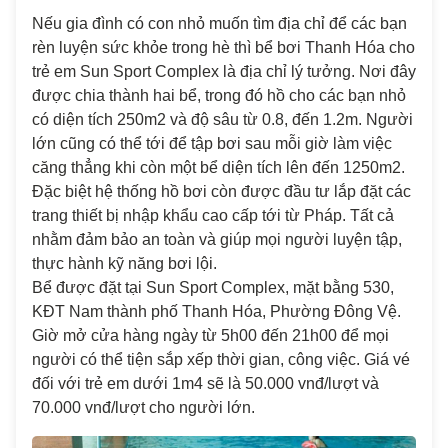
Nếu gia đình có con nhỏ muốn tìm địa chỉ để các bạn
rèn luyện sức khỏe trong hè thì bể bơi Thanh Hóa cho
trẻ em Sun Sport Complex là địa chỉ lý tưởng. Nơi đây
được chia thành hai bể, trong đó hồ cho các bạn nhỏ
có diện tích 250m2 và độ sâu từ 0.8, đến 1.2m. Người
lớn cũng có thể tới để tập bơi sau mỗi giờ làm việc
căng thẳng khi còn một bể diện tích lên đến 1250m2.
Đặc biệt hệ thống hồ bơi còn được đầu tư lắp đặt các
trang thiết bị nhập khẩu cao cấp tới từ Pháp. Tất cả
nhằm đảm bảo an toàn và giúp mọi người luyện tập,
thực hành kỹ năng bơi lội.
Bể được đặt tại Sun Sport Complex, mặt bằng 530,
KĐT Nam thành phố Thanh Hóa, Phường Đông Vệ.
Giờ mở cửa hàng ngày từ 5h00 đến 21h00 để mọi
người có thể tiện sắp xếp thời gian, công việc. Giá vé
đối với trẻ em dưới 1m4 sẽ là 50.000 vnđ/lượt và
70.000 vnđ/lượt cho người lớn.