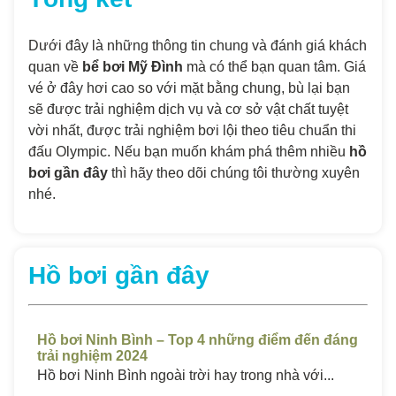
Dưới đây là những thông tin chung và đánh giá khách
quan về
bể bơi Mỹ Đình
mà có thể bạn quan tâm. Giá
vé ở đây hơi cao so với mặt bằng chung, bù lại bạn
sẽ được trải nghiệm dịch vụ và cơ sở vật chất tuyệt
vời nhất, được trải nghiệm bơi lội theo tiêu chuẩn thi
đấu Olympic. Nếu bạn muốn khám phá thêm nhiều
hồ
bơi gần đây
thì hãy theo dõi chúng tôi thường xuyên
nhé.
Hồ bơi gần đây
đáng
Hồ Bơi Sóc Trăng Giá Rẻ – Top 4 Những Bể
H
Chất Lượng Cao 2024
C
.
Hồ bơi ở Sóc Trăng luôn thu hút một lượng...
Hồ