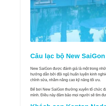
Câu lạc bộ New SaiGon
New SaiGon được đánh giá là một trong nh
hướng dẫn bởi đội ngũ huấn luyện kinh nghiệ
chỉnh sửa, nhằm nâng cao kỹ năng tối ưu.
Bể bơi New SaiGon thường xuyên tổ chức đa 
mình. Điều này đảm bảo mọi người sẽ tìm đượ