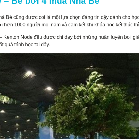
 – Bể bơi 4 mùa Nhà Bè
à Bè cũng được coi là một lựa chọn đáng tin cậy dành cho học 
i hơn 1000 người mỗi năm và cam kết khi khóa học kết thúc thì t
 Kenton Node đều được chỉ dạy bởi những huấn luyện bơi giàu
 quá trình học tại đây.