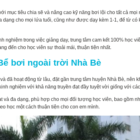
i mục tiêu chia sẽ và nâng cao kỹ năng bơi lội cho tất cả mọi 
 dạng cho mọi lứa tuổi, cũng như được dạy kèm 1-1, để từ có ki
nh nghiệm trong việc giảng dạy, trung tâm cam kết 100% học viê
ang đến cho học viên sự thoải mái, thuận tiện nhất.
Bể bơi ngoài trời Nhà Bè
và đã hoạt động từ lâu, đặt gần trung tâm huyện Nhà Bè, nên khá
 kinh nghiệm với khả năng truyền đạt đầy tuyệt vời giống với cá
ạt và đa dạng, phù hợp cho mọi đối tượng học viên, bao gồm nh
heo học một cách thuận tiện cho con em mình.