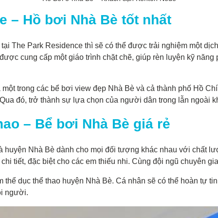
 – Hồ bơi Nhà Bè tốt nhất
ại The Park Residence thì sẽ có thể được trải nghiệm một dịch
được cung cấp một giáo trình chặt chẽ, giúp rèn luyện kỹ năng p
à một trong các bể bơi view đẹp Nhà Bè và cả thành phố Hồ Chí
Qua đó, trở thành sự lựa chọn của người dân trong lẫn ngoài k
hao – Bể bơi Nhà Bè giá rẻ
nhà huyện Nhà Bè dành cho mọi đối tượng khác nhau với chất lư
 chi tiết, đặc biệt cho các em thiếu nhi. Cùng đội ngũ chuyên g
m thể dục thể thao huyện Nhà Bè. Cá nhân sẽ có thể hoàn tự tin 
i người.