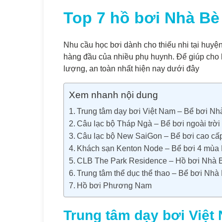
Top 7 hồ bơi Nhà Bè 
Nhu cầu học bơi dành cho thiếu nhi tại huyện
hàng đầu của nhiều phụ huynh. Để giúp cho b
lượng, an toàn nhất hiện nay dưới đây
Xem nhanh nội dung
Trung tâm dạy bơi Việt Nam – Bể bơi Nh
Câu lạc bộ Tháp Ngà – Bể bơi ngoài trờ
Câu lạc bộ New SaiGon – Bể bơi cao cấ
Khách sạn Kenton Node – Bể bơi 4 mùa
CLB The Park Residence – Hồ bơi Nhà Bè
Trung tâm thể dục thể thao – Bể bơi Nhà 
Hồ bơi Phương Nam
Trung tâm dạy bơi Việt