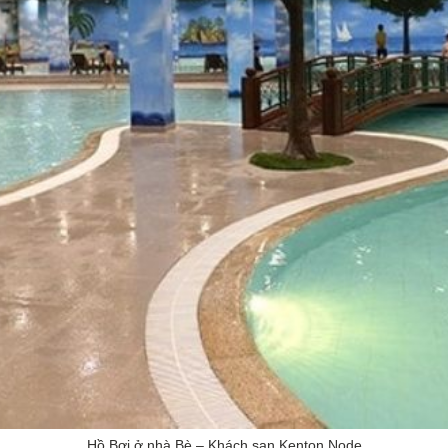
Hồ Bơi ở nhà Bè – Khách sạn Kenton Node