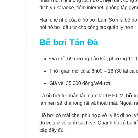
nhầm hồ. Hệ thống lọc nước hiện đại, công 
dịch vụ karaoke, tiệm internet, phòng tập g
Hạn chế nhỏ của ở hồ bơi Lam Sơn là bể bơi 
hỏi hồ bơi đầu tư cho công tác quản lý hơn.
Bể bơi Tản Đà
Địa chỉ: 69 đường Tản Đà, phường 11, 
Thời gian mở cửa: 6h00 – 18h30 tất cả c
Giá vé: 35.000 đồng/vé/lượt.
Là hồ bơi tư nhân lâu năm tại TP.HCM,
hồ b
làn nên sẽ khá rộng rãi và thoải mái. Ngoài r
Hồ bơi có mái che, phù hợp với việc đi bơi 
được giữ vệ sinh sạch sẽ. Quanh hồ có bố tr
cấp đầy đủ.