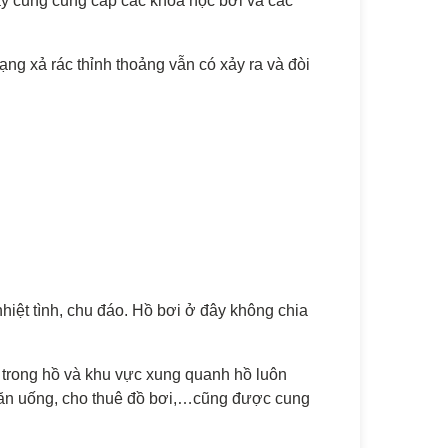
y cũng cung cấp các khóa học bơi và các
ng xả rác thỉnh thoảng vẫn có xảy ra và đòi
nhiệt tình, chu đáo. Hồ bơi ở đây không chia
 trong hồ và khu vực xung quanh hồ luôn
n ăn uống, cho thuê đồ bơi,…cũng được cung