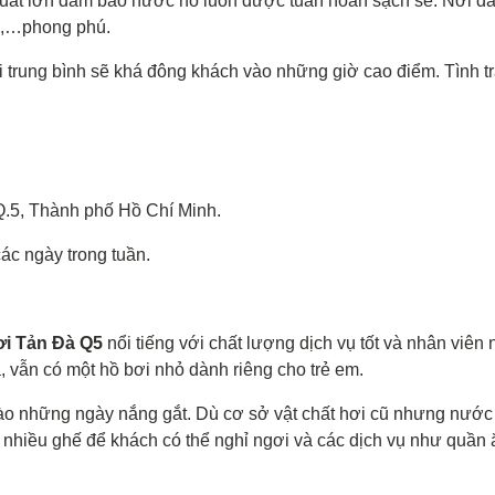
suất lớn đảm bảo nước hồ luôn được tuần hoàn sạch sẽ. Nơi đâ
ym,…phong phú.
trung bình sẽ khá đông khách vào những giờ cao điểm. Tình trạ
Q.5, Thành phố Hồ Chí Minh.
ác ngày trong tuần.
ơi Tản Đà Q5
nổi tiếng với chất lượng dịch vụ tốt và nhân viên 
a, vẫn có một hồ bơi nhỏ dành riêng cho trẻ em.
vào những ngày nắng gắt. Dù cơ sở vật chất hơi cũ nhưng nước
í nhiều ghế để khách có thể nghỉ ngơi và các dịch vụ như quầ