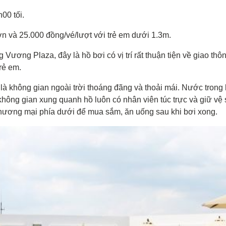
00 tối.
ớn và 25.000 đồng/vé/lượt với trẻ em dưới 1.3m.
ương Plaza, đây là hồ bơi có vị trí rất thuận tiện về giao thô
rẻ em.
là không gian ngoài trời thoáng đãng và thoải mái. Nước trong
không gian xung quanh hồ luôn có nhân viên túc trực và giữ vệ 
thương mại phía dưới để mua sắm, ăn uống sau khi bơi xong.