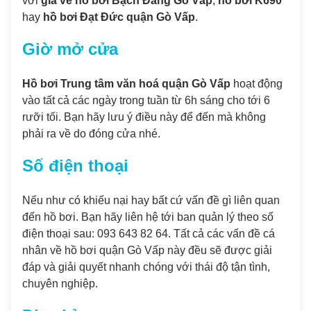
với
giá vé hồ bơi Bạch Đằng Gò Vấp
,
hồ bơi K690
hay
hồ bơi Đạt Đức quận Gò Vấp
.
Giờ mở cửa
Hồ bơi Trung tâm văn hoá quận Gò Vấp
hoạt động
vào tất cả các ngày trong tuần từ 6h sáng cho tới 6
rưỡi tối. Bạn hãy lưu ý điều này để đến mà không
phải ra về do đóng cửa nhé.
Số điện thoại
Nếu như có khiếu nại hay bất cứ vấn đề gì liên quan
đến hồ bơi. Bạn hãy liên hệ tới ban quản lý theo số
điện thoại sau: 093 643 82 64. Tất cả các vấn đề cá
nhân về hồ bơi quận Gò Vấp này đều sẽ được giải
đáp và giải quyết nhanh chóng với thái độ tận tình,
chuyên nghiệp.