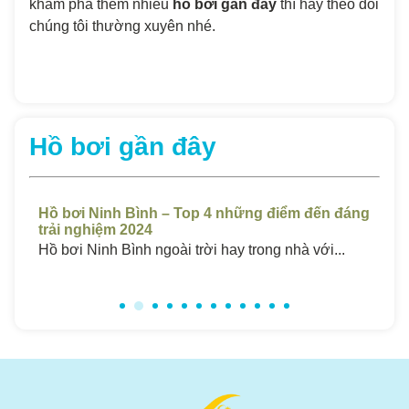
khám phá thêm nhiều
hồ bơi gần đây
thì hãy theo dõi
chúng tôi thường xuyên nhé.
Hồ bơi gần đây
t
Hồ bơi Ninh Bình – Top 4 những điểm đến đáng
Hồ
trải nghiệm 2024
Ch
..
Hồ bơi Ninh Bình ngoài trời hay trong nhà với...
Hồ 