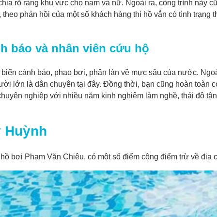
hia rõ ràng khu vực cho nam và nữ. Ngoài ra, công trình này 
theo phản hồi của một số khách hàng thì hồ vẫn có tình trạng 
ảnh báo và nhân viên cứu hộ
 biển cảnh báo, phao bơi, phân làn về mực sâu của nước. Ngoà
ười lớn là dân chuyên tại đây. Đồng thời, bạn cũng hoàn toàn có
huyên nghiệp với nhiều năm kinh nghiệm làm nghề, thái độ tận t
y Huỳnh
ại hồ bơi Phạm Văn Chiêu, có một số điểm cộng điểm trừ về địa 