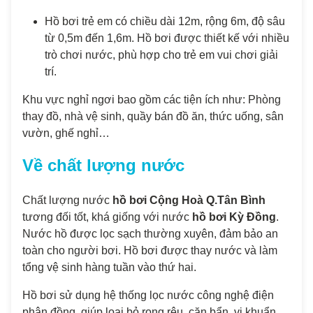
Hồ bơi trẻ em có chiều dài 12m, rộng 6m, độ sâu
từ 0,5m đến 1,6m. Hồ bơi được thiết kế với nhiều
trò chơi nước, phù hợp cho trẻ em vui chơi giải
trí.
Khu vực nghỉ ngơi bao gồm các tiện ích như: Phòng
thay đồ, nhà vệ sinh, quầy bán đồ ăn, thức uống, sân
vườn, ghế nghỉ…
Về chất lượng nước
Chất lượng nước
hồ bơi Cộng Hoà Q.Tân Bình
tương đối tốt, khá giống với nước
hồ bơi Kỳ Đồng
.
Nước hồ được lọc sạch thường xuyên, đảm bảo an
toàn cho người bơi. Hồ bơi được thay nước và làm
tổng vệ sinh hàng tuần vào thứ hai.
Hồ bơi sử dụng hệ thống lọc nước công nghệ điện
phân đồng, giúp loại bỏ rong rêu, cặn bẩn, vi khuẩn,