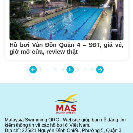
Hồ bơi Vân Đồn Quận 4 – SĐT, giá vé,
giờ mở cửa, review thật
1
…
3
4
5
6
7
8
Malaysia Swimming ORG - Website giúp bạn dễ dàng tìm
kiếm thông tin về các hồ bơi ở Việt Nam.
Địa chỉ: 225/21 Nguyễn Đình Chiểu, Phường 5, Quận 3,