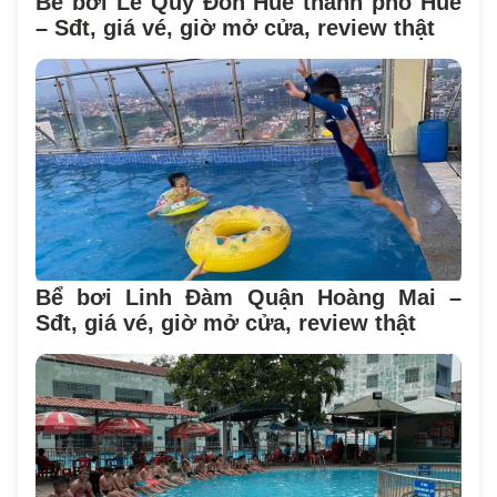
Bể bơi Lê Quý Đôn Huế thành phố Huế
– Sđt, giá vé, giờ mở cửa, review thật
Bể bơi Linh Đàm Quận Hoàng Mai –
Sđt, giá vé, giờ mở cửa, review thật