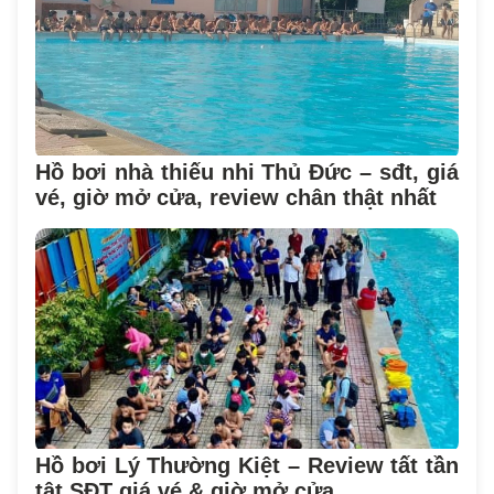
Hồ bơi nhà thiếu nhi Thủ Đức – sđt, giá
vé, giờ mở cửa, review chân thật nhất
Hồ bơi Lý Thường Kiệt – Review tất tần
tật SĐT giá vé & giờ mở cửa