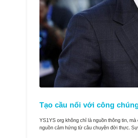
Tạo cầu nối với công chún
YS1YS org không chỉ là nguồn thông tin, mà c
nguồn cảm hứng từ câu chuyện đời thực. Sự 