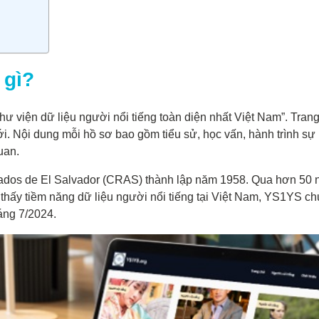
 gì?
ư viện dữ liệu người nổi tiếng toàn diện nhất Việt Nam”. Tran
ới. Nội dung mỗi hồ sơ bao gồm tiểu sử, học vấn, hành trình sự 
uan.
ados de El Salvador (CRAS) thành lập năm 1958. Qua hơn 50 n
thấy tiềm năng dữ liệu người nổi tiếng tại Việt Nam, YS1YS ch
áng 7/2024.