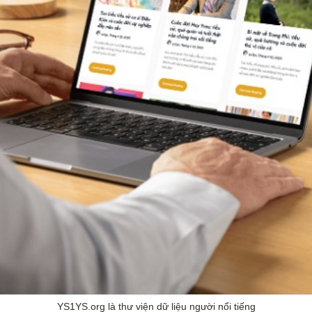
YS1YS.org là thư viện dữ liệu người nổi tiếng