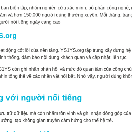
an biên tập, nhóm nghiên cứu xác minh, bộ phận công nghệ, ma
ỗi năm và hơn 150.000 người dùng thường xuyên. Mỗi tháng, tr
người nổi tiếng ngày càng cao.
S.org
ạt động cốt lõi của nền tảng. YS1YS.org tập trung xây dựng hệ 
ính thống, đảm bảo nội dung khách quan và cập nhật liên tục.
YS1YS còn ghi nhận phản hồi và mức độ quan tâm của công chúng
n tổng thể về các nhân vật nổi bật. Nhờ vậy, người dùng không
.
 với người nổi tiếng
u trữ dữ liệu mà còn nhằm tôn vinh và ghi nhận đóng góp của 
ưởng, tạo không gian truyền cảm hứng cho thế hệ trẻ.