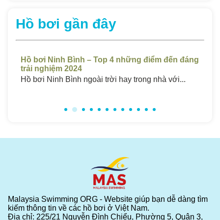
Hồ bơi gần đây
áng
Hồ Bơi Sóc Trăng Giá Rẻ – Top 4 Những Bể
Hồ
Chất Lượng Cao 2024
Ch
Hồ bơi ở Sóc Trăng luôn thu hút một lượng...
Hồ 
Malaysia Swimming ORG - Website giúp bạn dễ dàng tìm
kiếm thông tin về các hồ bơi ở Việt Nam.
Địa chỉ: 225/21 Nguyễn Đình Chiểu, Phường 5, Quận 3,