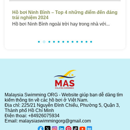
áng
Hồ Bơi Sóc Trăng Giá Rẻ – Top 4 Những Bể
Hồ
Chất Lượng Cao 2024
Ch
Hồ bơi ở Sóc Trăng luôn thu hút một lượng...
Hồ 
Malaysia Swimming ORG - Website giúp bạn dễ dàng tìm
kiếm thông tin về các hồ bơi ở Việt Nam.
Địa chỉ: 225/21 Nguyễn Đình Chiểu, Phường 5, Quận 3,
Thành phố Hồ Chí Minh
Điện thoại:
+84926075934
Email:
malaysiaswimmingorg@gmail.com