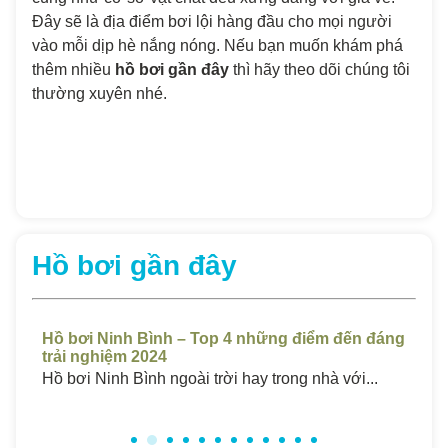
Đây sẽ là địa điểm bơi lội hàng đầu cho mọi người
vào mỗi dịp hè nắng nóng. Nếu bạn muốn khám phá
thêm nhiều
hồ bơi gần đây
thì hãy theo dõi chúng tôi
thường xuyên nhé.
Hồ bơi gần đây
áng
Hồ Bơi Sóc Trăng Giá Rẻ – Top 4 Những Bể
Hồ
Chất Lượng Cao 2024
Ch
Hồ bơi ở Sóc Trăng luôn thu hút một lượng...
Hồ 