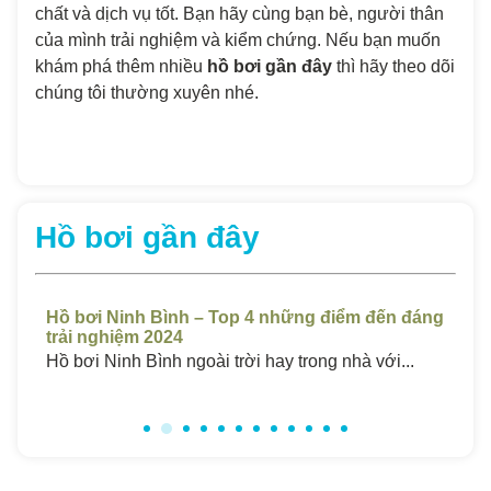
chất và dịch vụ tốt. Bạn hãy cùng bạn bè, người thân
của mình trải nghiệm và kiểm chứng.
Nếu bạn muốn
khám phá thêm nhiều
hồ bơi gần đây
thì hãy theo dõi
chúng tôi thường xuyên nhé.
Hồ bơi gần đây
áng
Hồ Bơi Sóc Trăng Giá Rẻ – Top 4 Những Bể
Hồ
Chất Lượng Cao 2024
Ch
Hồ bơi ở Sóc Trăng luôn thu hút một lượng...
Hồ 