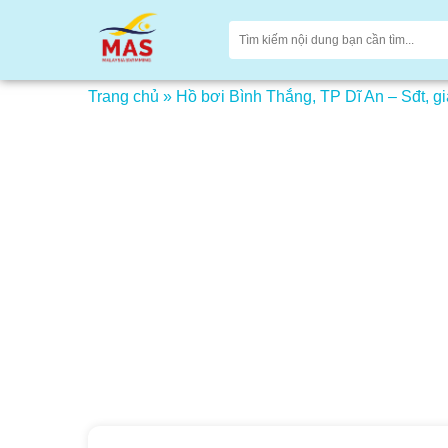
Trang chủ
»
Hồ bơi Bình Thắng, TP Dĩ An – Sđt, gi