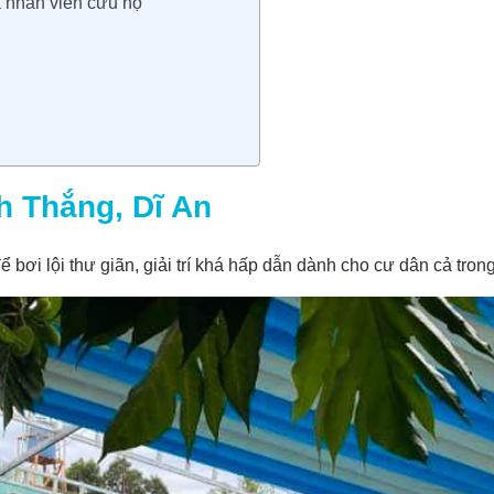
và nhân viên cứu hộ
nh Thắng
, Dĩ An
 bơi lội thư giãn, giải trí khá hấp dẫn dành cho cư dân cả tron