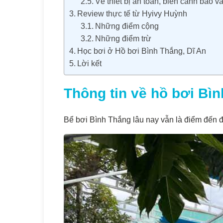
Về thiết bị an toàn, biển cảnh báo 
Review thực tế từ Hyivy Huỳnh
Những điểm cộng
Những điểm trừ
Học bơi ở Hồ bơi Bình Thắng, Dĩ An
Lời kết
Thông tin về
hồ bơi Bì
Bể bơi Bình Thắng lâu nay vẫn là điểm đến để