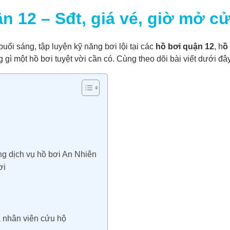
 12 – Sđt, giá vé, giờ mở cử
uổi sáng, tập luyện kỹ năng bơi lội tại các
hồ bơi quận 12
, h
ồ
ì một hồ bơi tuyệt vời cần có. Cùng theo dõi bài viết dưới đây 
ng dịch vụ hồ bơi An Nhiên
ơi
và nhân viên cứu hộ