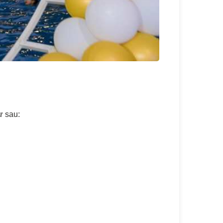
ư sau: