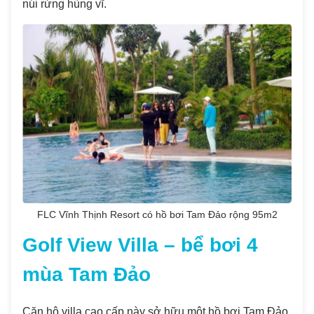
núi rừng hùng vĩ.
FLC Vĩnh Thịnh Resort có hồ bơi Tam Đảo rộng 95m2
Golf View Villa – bể bơi 4
mùa Tam Đảo
Căn hộ villa cao cấp này sở hữu một hồ bơi Tam Đảo