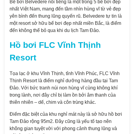
Bể bơi Belvedere nổi tiếng là một trong 5 bể bơi đẹp
nhất Việt Nam, mang đến tầm nhìn hùng vĩ từ vẻ đẹp
yên bình đến thung lũng quyến rũ. Belvedere tự tin là
một resort sở hữu bể bơi đẹp nhất miền Bắc, là điểm
đến không thể bỏ qua khi du lịch Tam Đảo.
Hồ bơi FLC Vĩnh Thịnh
Resort
Tọa lạc ở khu Vĩnh Thịnh, tỉnh Vĩnh Phúc, FLC Vĩnh
Thịnh Resort là điểm nghỉ dưỡng hàng đầu tại Tam
Đảo. Với bức tranh núi non hùng vĩ cùng không khí
trong lành, nơi đây chỉ bị làm ồn bởi âm thanh của
thiên nhiên – dế, chim và côn trùng khác.
Điểm đặc biệt của khu nghỉ mát này là sở hữu hồ bơi
Tam Đảo rộng 95m2. Đây cũng là yếu tố tạo nên
không gian tuyệt vời với phong cảnh thung lũng và