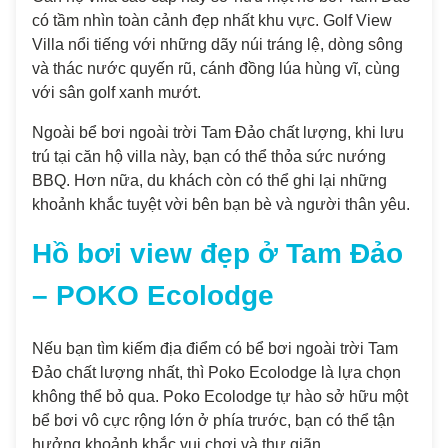
có tầm nhìn toàn cảnh đẹp nhất khu vực. Golf View
Villa nổi tiếng với những dãy núi tráng lệ, dòng sông
và thác nước quyến rũ, cánh đồng lúa hùng vĩ, cùng
với sân golf xanh mướt.
Ngoài bể bơi ngoài trời Tam Đảo chất lượng, khi lưu
trú tại căn hộ villa này, bạn có thể thỏa sức nướng
BBQ. Hơn nữa, du khách còn có thể ghi lại những
khoảnh khắc tuyệt vời bên bạn bè và người thân yêu.
Hồ bơi view đẹp ở Tam Đảo
– POKO Ecolodge
Nếu bạn tìm kiếm địa điểm có bể bơi ngoài trời Tam
Đảo chất lượng nhất, thì Poko Ecolodge là lựa chọn
không thể bỏ qua. Poko Ecolodge tự hào sở hữu một
bể bơi vô cực rộng lớn ở phía trước, bạn có thể tận
hưởng khoảnh khắc vui chơi và thư giãn.