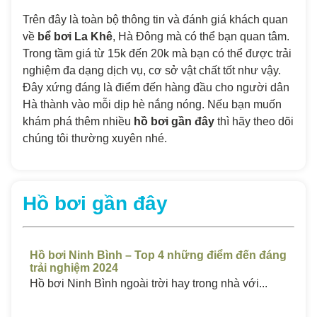
Trên đây là toàn bộ thông tin và đánh giá khách quan
về
bể bơi La Khê
, Hà Đông mà có thể bạn quan tâm.
Trong tầm giá từ 15k đến 20k mà bạn có thể được trải
nghiệm đa dạng dịch vụ, cơ sở vật chất tốt như vậy.
Đây xứng đáng là điểm đến hàng đầu cho người dân
Hà thành vào mỗi dịp hè nắng nóng. Nếu bạn muốn
khám phá thêm nhiều
hồ bơi gần đây
thì hãy theo dõi
chúng tôi thường xuyên nhé.
Hồ bơi gần đây
áng
Hồ Bơi Sóc Trăng Giá Rẻ – Top 4 Những Bể
Hồ
Chất Lượng Cao 2024
Ch
Hồ bơi ở Sóc Trăng luôn thu hút một lượng...
Hồ 