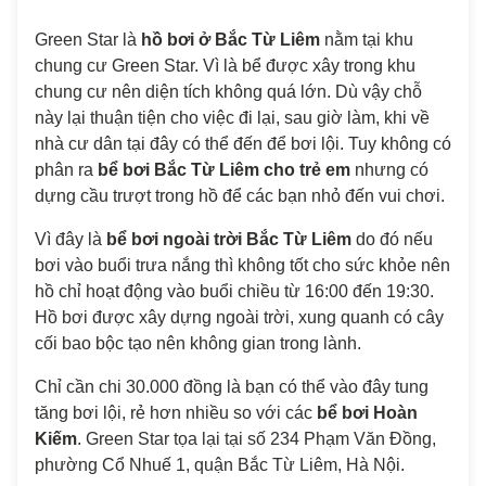
Green Star là
hồ bơi ở Bắc Từ Liêm
nằm tại khu
chung cư Green Star. Vì là bể được xây trong khu
chung cư nên diện tích không quá lớn. Dù vậy chỗ
này lại thuận tiện cho việc đi lại, sau giờ làm, khi về
nhà cư dân tại đây có thể đến để bơi lội. Tuy không có
phân ra
bể bơi Bắc Từ Liêm cho trẻ em
nhưng có
dựng cầu trượt trong hồ để các bạn nhỏ đến vui chơi.
Vì đây là
bể bơi ngoài trời Bắc Từ Liêm
do đó nếu
bơi vào buổi trưa nắng thì không tốt cho sức khỏe nên
hồ chỉ hoạt động vào buổi chiều từ 16:00 đến 19:30.
Hồ bơi được xây dựng ngoài trời, xung quanh có cây
cối bao bộc tạo nên không gian trong lành.
Chỉ cần chi 30.000 đồng là bạn có thể vào đây tung
tăng bơi lội, rẻ hơn nhiều so với các
bể bơi Hoàn
Kiếm
. Green Star tọa lại tại số 234 Phạm Văn Đồng,
phường Cổ Nhuế 1, quận Bắc Từ Liêm, Hà Nội.