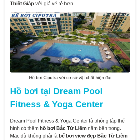
Thiết Giáp
với giá vé rẻ hơn.
Hồ bơi Ciputra với cơ sở vật chất hiện đại
Hồ bơi tại Dream Pool
Fitness & Yoga Center
Dream Pool Fitness & Yoga Center là phòng tập thể
hình có thêm
hồ bơi Bắc Từ Liêm
nằm bên trong.
Mặc dù không phải là
bể bơi view đẹp Bắc Từ Liêm