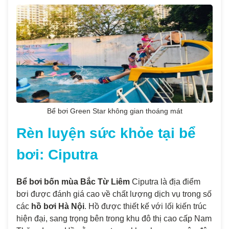
Bể bơi Green Star không gian thoáng mát
Rèn luyện sức khỏe tại bể
bơi: Ciputra
Bể bơi bốn mùa Bắc Từ Liêm
Ciputra là địa điểm
bơi được đánh giá cao về chất lượng dịch vụ trong số
các
hồ bơi Hà Nội
. Hồ được thiết kế với lối kiến trúc
hiện đại, sang trọng bên trong khu đô thị cao cấp Nam