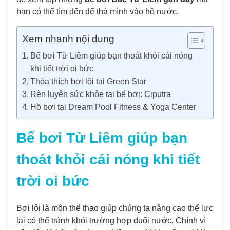
bạn có thể tìm đến để thả mình vào hồ nước.
Xem nhanh nội dung
Bể bơi Từ Liêm giúp bạn thoát khỏi cái nóng
khi tiết trời oi bức
Thỏa thích bơi lội tại Green Star
Rèn luyện sức khỏe tại bể bơi: Ciputra
Hồ bơi tại Dream Pool Fitness & Yoga Center
Bể bơi Từ Liêm giúp bạn
thoát khỏi cái nóng khi tiết
trời oi bức
Bơi lội là môn thể thao giúp chúng ta nâng cao thể lực
lại có thể tránh khỏi trường hợp đuối nước. Chính vì