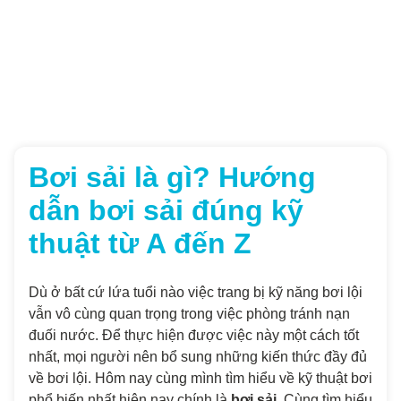
Bơi sải là gì? Hướng
dẫn bơi sải đúng kỹ
thuật từ A đến Z
Dù ở bất cứ lứa tuổi nào việc trang bị kỹ năng bơi lội
vẫn vô cùng quan trọng trong việc phòng tránh nạn
đuối nước. Để thực hiện được việc này một cách tốt
nhất, mọi người nên bổ sung những kiến thức đầy đủ
về bơi lội. Hôm nay cùng mình tìm hiểu về kỹ thuật bơi
phổ biến nhất hiện nay chính là
bơi sải
. Cùng tìm hiểu