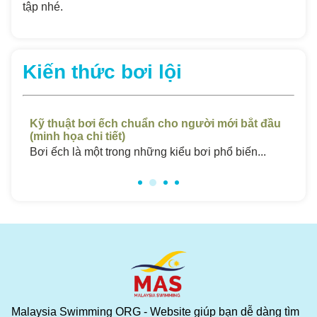
tập nhé.
Kiến thức bơi lội
ầu
Combo10 khóa học của Fedudesign.vn
Bơ
từ
Học thiết kế ngày nay không chỉ còn là việc...
Dù 
Malaysia Swimming ORG - Website giúp bạn dễ dàng tìm