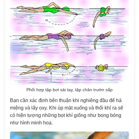
Phối hợp tập bơi sải tay, tập chân trườn sấp
Bạn cần xác định bên thuận khi nghiêng đầu để há
miệng và lấy oxy. Khi úp mặt xuống và thổi khí ra sẽ
có hiện tượng những bọt khí giống như bong bóng
như hình minh hoạ.