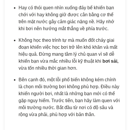
Hay có thói quen nhìn xuống đáy bể khiến bạn
chới với hay không giữ được cân bằng cơ thể
trên mặt nước gây cảm giác nặng nề. Hãy nhớ
khi bơi nên hướng mắt thẳng về phía trước.
Không học theo trình tự mà muốn đốt cháy giai
đoạn khiến việc học bơi trở lên khó khăn và mất
hiệu quả. Đừng mang tâm lý chủ quan vì sẽ dễ
khiến bạn vừa mắc nhiều lỗi kỹ thuật khi
bơi sải,
vừa tốn nhiều thời gian hơn.
Bên cạnh đó, một lỗi phổ biến không kém chính
là chọn môi trường bơi không phù hợp. Điều này
khiến người bơi, nhất là những bạn mới có thể
gặp nguy hiểm. Trước tiên, bạn hãy làm quen với
môi trường nước. Bắt đầu từ nơi có độ sâu và
rộng vừa phải, phù hợp với bản thân.