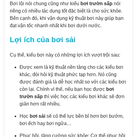
Bơi lội nói chung cũng như kiểu
bơi trườn sấp
nói
riêng có nhiều tác dụng tốt đặc biệt là cho sức khỏe.
Bên cạnh đó, khi vận dụng kỹ thuật bơi này giúp bạn
đạt vận tốc nhanh nhất khi bơi dưới nước.
Lợi ích của bơi sải
Cụ thể, kiểu bơi này có những lợi ích vượt trội sau:
Được xem là kỹ thuật nền tảng cho các kiểu bơi
khác, đòi hỏi kỹ thuật phức tạp hơn. Nó cũng
được đánh giá là dễ học nhất so với các kiểu bơi
còn lại. Chính vì thế, nếu bạn học được
bơi
trườn sấp
thì việc học các kiểu bơi khác sẽ đơn
giản hơn rất nhiều.
Học
bơi sải
sẽ có thể lực bền bỉ hơn bơi bướm,
bơi ếch hay bơi ngửa…
Phục hồi, tăng cường sức khỏe: Cơ thể phục hồi