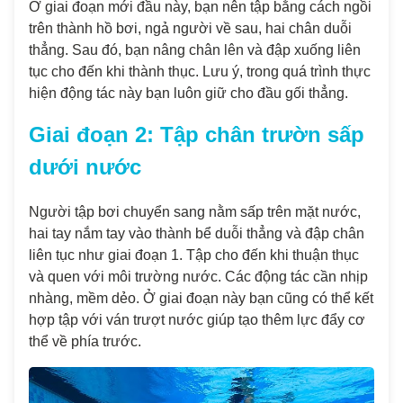
Ở giai đoạn mới đầu này, bạn nên tập bằng cách ngồi
trên thành hồ bơi, ngả người về sau, hai chân duỗi
thẳng. Sau đó, bạn nâng chân lên và đập xuống liên
tục cho đến khi thành thục. Lưu ý, trong quá trình thực
hiện động tác này bạn luôn giữ cho đầu gối thẳng.
Giai đoạn 2: Tập chân trườn sấp
dưới nước
Người tập bơi chuyển sang nằm sấp trên mặt nước,
hai tay nắm tay vào thành bể duỗi thẳng và đập chân
liên tục như giai đoạn 1. Tập cho đến khi thuận thục
và quen với môi trường nước. Các động tác cần nhịp
nhàng, mềm dẻo. Ở giai đoạn này bạn cũng có thể kết
hợp tập với ván trượt nước giúp tạo thêm lực đẩy cơ
thể về phía trước.