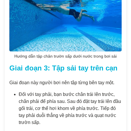
Hướng dẫn tập chân trườn sấp dưới nước trong bơi sải
Giai đoạn 3: Tập sải tay trên cạn
Giai đoạn này người bơi nên tập từng bên tay một.
Đối với tay phải, bạn bước chân trái lên trước,
chân phải để phía sau. Sau đó đặt tay trái lên đầu
gối trái, cơ thể hơi khom về phía trước. Tiếp đó
tay phải duỗi thẳng về phía trước và quạt nước
trườn sấp.