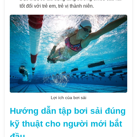
tốt đối với trẻ em, trẻ vị thành niên.
Lợi ích của bơi sải
Hướng dẫn tập bơi sải đúng
kỹ thuật cho người mới bắt
đầu