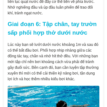
liên tục quạt nước để đẩy cơ thể tiến về phía trước.
Nhớ nghiêng đầu và úp đầu luân phiên để trao đổi
khí, tránh ngạt nước.
Giai đoạn 6: Tập chân, tay trườn
sấp phối hợp thở dưới nước
Lúc này bạn sẽ lướt dưới nước khoảng 1m và sau đó
có thể bắt đầu bơi. Phối hợp nhịp nhàng giữa các
động tác tay, chân và nhớ hít thở đều. Với những bạn
mới tập chỉ nên bơi khoảng cách vừa phải để tránh
gây đuối sức. Bên cạnh đó, bạn cần luyện tập thường
xuyên thì mới có thể cải thiện kỹ năng bơi, tận dụng
lợi ích và học thêm nhiều kiểu bơi khác.