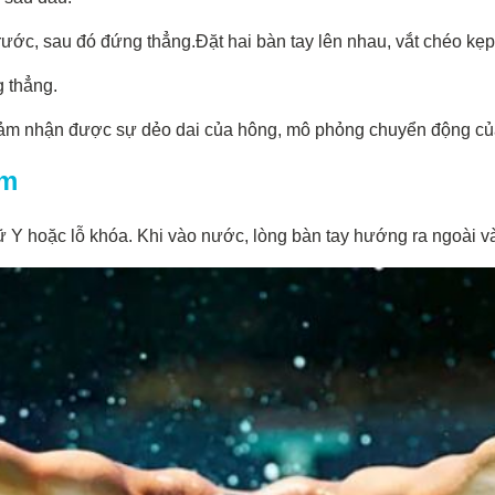
rước, sau đó đứng thẳng.Đặt hai bàn tay lên nhau, vắt chéo kẹp
g thẳng.
i cảm nhận được sự dẻo dai của hông, mô phỏng chuyển động c
ớm
Y hoặc lỗ khóa. Khi vào nước, lòng bàn tay hướng ra ngoài và v