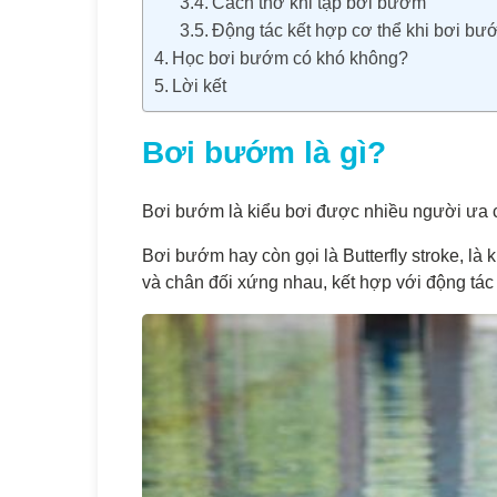
Cách thở khi tập bơi bướm
Động tác kết hợp cơ thể khi bơi bư
Học bơi bướm có khó không?
Lời kết
Bơi bướm là gì?
Bơi bướm là kiểu bơi được nhiều người ưa c
Bơi bướm hay còn gọi là Butterfly stroke, là k
và chân đối xứng nhau, kết hợp với động tác