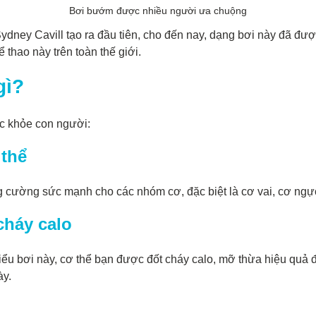
Bơi bướm được nhiều người ưa chuộng
dney Cavill tạo ra đầu tiên, cho đến nay, dạng bơi này đã được
 thao này trên toàn thế giới.
gì?
ức khỏe con người:
thể
g cường sức mạnh cho các nhóm cơ, đặc biệt là cơ vai, cơ ngự
cháy calo
iểu bơi này, cơ thể bạn được đốt cháy calo, mỡ thừa hiệu quả để
ày.