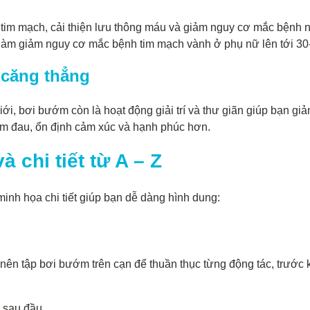
tim mạch, cải thiện lưu thông máu và giảm nguy cơ mắc bệnh 
ể làm giảm nguy cơ mắc bệnh tim mạch vành ở phụ nữ lên tới 3
 căng thẳng
giới, bơi bướm còn là hoạt động giải trí và thư giãn giúp bạn gi
iảm đau, ổn định cảm xúc và hạnh phúc hơn.
chi tiết từ A – Z
nh họa chi tiết giúp bạn dễ dàng hình dung:
nên tập bơi bướm trên cạn để thuần thục từng động tác, trước
p sau đầu.